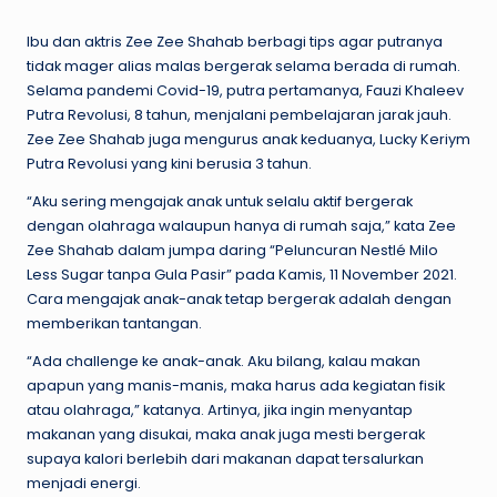
by
Ibu dan aktris Zee Zee Shahab berbagi tips agar putranya
tidak mager alias malas bergerak selama berada di rumah.
Selama pandemi Covid-19, putra pertamanya, Fauzi Khaleev
Putra Revolusi, 8 tahun, menjalani pembelajaran jarak jauh.
Zee Zee Shahab juga mengurus anak keduanya, Lucky Keriym
Putra Revolusi yang kini berusia 3 tahun.
“Aku sering mengajak anak untuk selalu aktif bergerak
dengan olahraga walaupun hanya di rumah saja,” kata Zee
Zee Shahab dalam jumpa daring “Peluncuran Nestlé Milo
Less Sugar tanpa Gula Pasir” pada Kamis, 11 November 2021.
Cara mengajak anak-anak tetap bergerak adalah dengan
memberikan tantangan.
“Ada challenge ke anak-anak. Aku bilang, kalau makan
apapun yang manis-manis, maka harus ada kegiatan fisik
atau olahraga,” katanya. Artinya, jika ingin menyantap
makanan yang disukai, maka anak juga mesti bergerak
supaya kalori berlebih dari makanan dapat tersalurkan
menjadi energi.