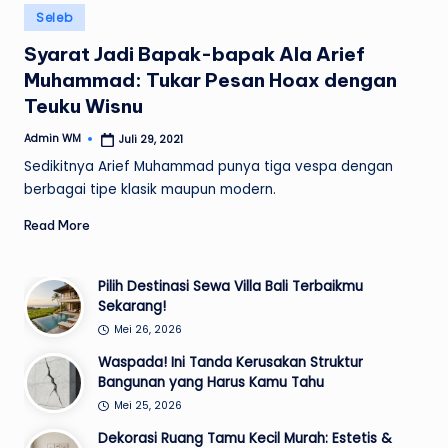
Posted
Seleb
in
Syarat Jadi Bapak-bapak Ala Arief
Muhammad: Tukar Pesan Hoax dengan
Teuku Wisnu
Admin WM
Juli 29, 2021
Posted
by
Sedikitnya Arief Muhammad punya tiga vespa dengan
berbagai tipe klasik maupun modern.
Read More
Pilih Destinasi Sewa Villa Bali Terbaikmu
Sekarang!
Mei 26, 2026
Waspada! Ini Tanda Kerusakan Struktur
Bangunan yang Harus Kamu Tahu
Mei 25, 2026
Dekorasi Ruang Tamu Kecil Murah: Estetis &