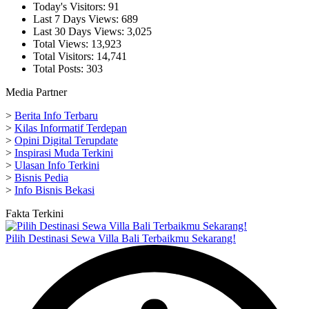
Today's Visitors:
91
Last 7 Days Views:
689
Last 30 Days Views:
3,025
Total Views:
13,923
Total Visitors:
14,741
Total Posts:
303
Media Partner
>
Berita Info Terbaru
>
Kilas Informatif Terdepan
>
Opini Digital Terupdate
>
Inspirasi Muda Terkini
>
Ulasan Info Terkini
>
Bisnis Pedia
>
Info Bisnis Bekasi
Fakta Terkini
Pilih Destinasi Sewa Villa Bali Terbaikmu Sekarang!