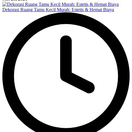
Dekorasi Ruang Tamu Kecil Murah: Estetis & Hemat Biaya