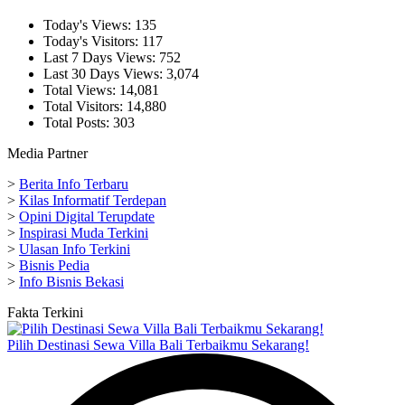
Today's Views:
135
Today's Visitors:
117
Last 7 Days Views:
752
Last 30 Days Views:
3,074
Total Views:
14,081
Total Visitors:
14,880
Total Posts:
303
Media Partner
>
Berita Info Terbaru
>
Kilas Informatif Terdepan
>
Opini Digital Terupdate
>
Inspirasi Muda Terkini
>
Ulasan Info Terkini
>
Bisnis Pedia
>
Info Bisnis Bekasi
Fakta Terkini
Pilih Destinasi Sewa Villa Bali Terbaikmu Sekarang!