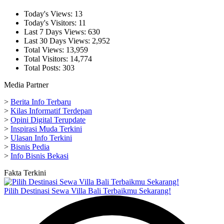
Today's Views:
13
Today's Visitors:
11
Last 7 Days Views:
630
Last 30 Days Views:
2,952
Total Views:
13,959
Total Visitors:
14,774
Total Posts:
303
Media Partner
>
Berita Info Terbaru
>
Kilas Informatif Terdepan
>
Opini Digital Terupdate
>
Inspirasi Muda Terkini
>
Ulasan Info Terkini
>
Bisnis Pedia
>
Info Bisnis Bekasi
Fakta Terkini
Pilih Destinasi Sewa Villa Bali Terbaikmu Sekarang!