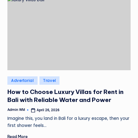
Posted
Advertorial
Travel
in
How to Choose Luxury Villas for Rent in
Bali with Reliable Water and Power
Admin WM
April 26, 2026
Posted
by
Imagine this, you land in Bali for a luxury escape, then your
first shower feels…
Read More