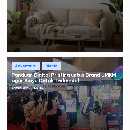
Posted
Advertorial
Bisnis
in
Panduan Digital Printing untuk Brand UMKM
agar Biaya Cetak Terkendali
Admin WM
Mei 15, 2026
Posted
by