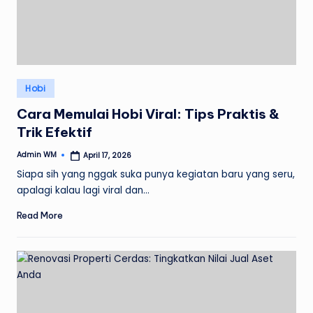
Posted
Hobi
in
Cara Memulai Hobi Viral: Tips Praktis &
Trik Efektif
Admin WM
April 17, 2026
Posted
by
Siapa sih yang nggak suka punya kegiatan baru yang seru,
apalagi kalau lagi viral dan…
Read More