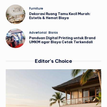
Posted
Furniture
in
Dekorasi Ruang Tamu Kecil Murah:
Estetis & Hemat Biaya
Posted
Advertorial
Bisnis
in
Panduan Digital Printing untuk Brand
UMKM agar Biaya Cetak Terkendali
Editor's Choice