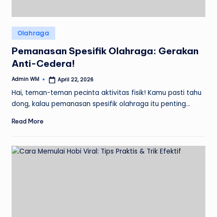
Posted
Olahraga
in
Pemanasan Spesifik Olahraga: Gerakan
Anti-Cedera!
Admin WM
April 22, 2026
Posted
by
Hai, teman-teman pecinta aktivitas fisik! Kamu pasti tahu
dong, kalau pemanasan spesifik olahraga itu penting…
Read More