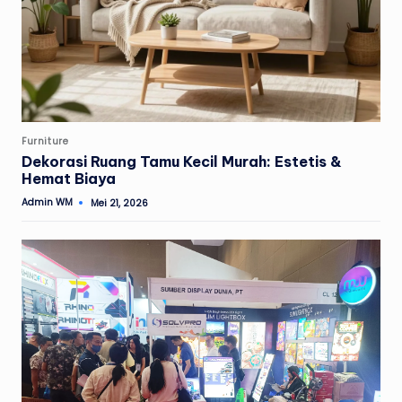
Posted
Furniture
in
Dekorasi Ruang Tamu Kecil Murah: Estetis &
Hemat Biaya
Admin WM
Mei 21, 2026
Posted
by