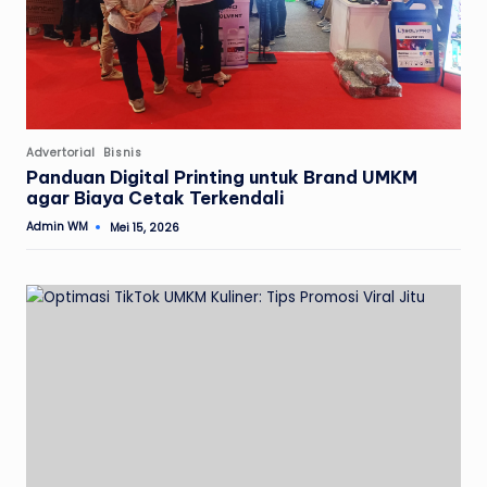
Posted
Advertorial
Bisnis
in
Panduan Digital Printing untuk Brand UMKM
agar Biaya Cetak Terkendali
Admin WM
Mei 15, 2026
Posted
by