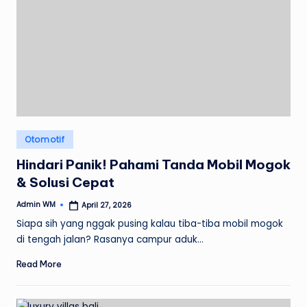
Posted
Otomotif
in
Hindari Panik! Pahami Tanda Mobil Mogok
& Solusi Cepat
Admin WM
April 27, 2026
Posted
by
Siapa sih yang nggak pusing kalau tiba-tiba mobil mogok
di tengah jalan? Rasanya campur aduk…
Read More