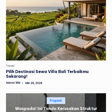
Posted
Travel
in
Pilih Destinasi Sewa Villa Bali Terbaikmu
Sekarang!
Admin WM
Mei 26, 2026
Posted
by
Posted
Properti
in
Waspada! Ini Tanda Kerusakan Struktur