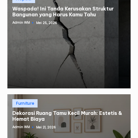
in
Waspada! Ini Tanda Kerusakan Struktur
Bangunan yang Harus Kamu Tahu
Admin WM
Mei 25, 2026
Posted
by
Posted
Furniture
in
Dekorasi Ruang Tamu Kecil Murah: Estetis &
Hemat Biaya
Admin WM
Mei 21, 2026
Posted
by