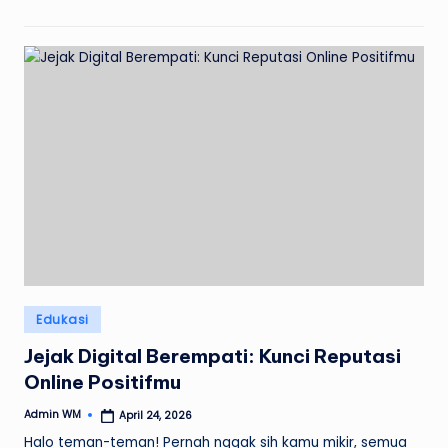
Posted
Edukasi
in
Jejak Digital Berempati: Kunci Reputasi
Online Positifmu
Admin WM
April 24, 2026
Posted
by
Halo teman-teman! Pernah nggak sih kamu mikir, semua