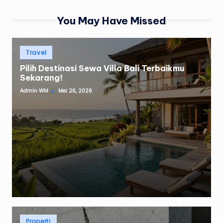
You May Have Missed
Posted
Travel
in
Pilih Destinasi Sewa Villa Bali Terbaikmu
Sekarang!
Admin WM
Mei 26, 2026
Posted
by
Posted
Properti