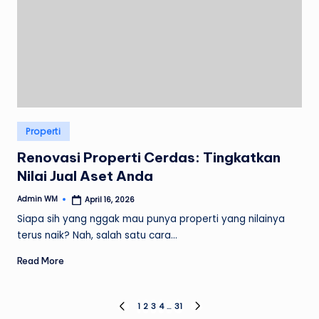
Posted
Properti
in
Renovasi Properti Cerdas: Tingkatkan
Nilai Jual Aset Anda
Admin WM
April 16, 2026
Posted
by
Siapa sih yang nggak mau punya properti yang nilainya
terus naik? Nah, salah satu cara…
Read More
Paginasi
1
2
3
4
…
31
PREVIOUS
NEXT