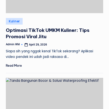
Posted
Kuliner
in
Optimasi TikTok UMKM Kuliner: Tips
Promosi Viral Jitu
Admin WM
April 29, 2026
Posted
by
Siapa sih yang nggak kenal TikTok sekarang? Aplikasi
video pendek ini udah jadi raksasa di…
Read More