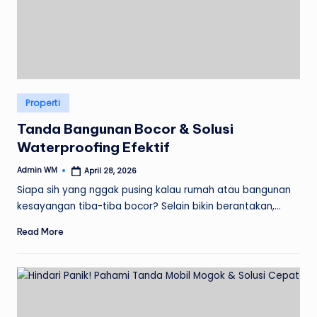
Posted
Properti
in
Tanda Bangunan Bocor & Solusi
Waterproofing Efektif
Admin WM
April 28, 2026
Posted
by
Siapa sih yang nggak pusing kalau rumah atau bangunan
kesayangan tiba-tiba bocor? Selain bikin berantakan,…
Read More