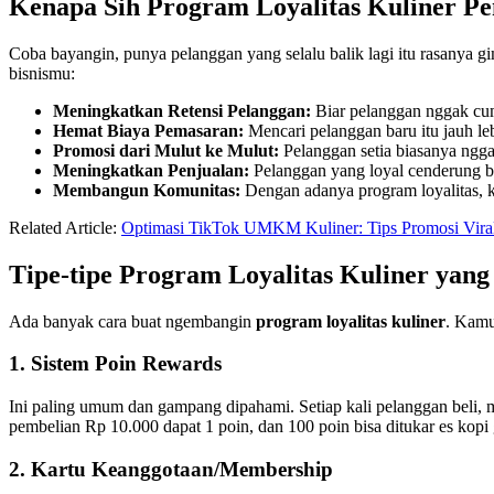
Kenapa Sih
Program Loyalitas Kuliner
Pe
Coba bayangin, punya pelanggan yang selalu balik lagi itu rasanya g
bisnismu:
Meningkatkan Retensi Pelanggan:
Biar pelanggan nggak cuma 
Hemat Biaya Pemasaran:
Mencari pelanggan baru itu jauh le
Promosi dari Mulut ke Mulut:
Pelanggan setia biasanya ngga
Meningkatkan Penjualan:
Pelanggan yang loyal cenderung bel
Membangun Komunitas:
Dengan adanya program loyalitas, 
Related Article:
Optimasi TikTok UMKM Kuliner: Tips Promosi Viral
Tipe-tipe
Program Loyalitas Kuliner
yang
Ada banyak cara buat ngembangin
program loyalitas kuliner
. Kamu
1. Sistem Poin Rewards
Ini paling umum dan gampang dipahami. Setiap kali pelanggan beli, m
pembelian Rp 10.000 dapat 1 poin, dan 100 poin bisa ditukar es kopi g
2. Kartu Keanggotaan/Membership