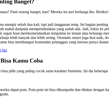
nting Banget?
imana? Pasti seneng banget, kan? Mereka ini aset berharga lho. Beriku
mampir sekali dua kali, tapi jadi langganan tetap. Ini bagian penting 
bih mahal daripada mempertahankan yang sudah ada. Jadi, fokus ke pe
k segan buat merekomendasikan tempatmu ke teman atau keluarga merek
anja lebih banyak dan lebih sering. Otomatis omzet juga ikut naik, do
kamu bisa membangun komunitas pelanggan yang merasa punya ikatan
 Jitu
 Bisa Kamu Coba
 bisa pilih yang paling cocok sama karakter bisnismu. Ini dia beberapa
ereka dapat poin. Poin-poin ini bisa dikumpulin dan ditukar dengan ha
ratis.