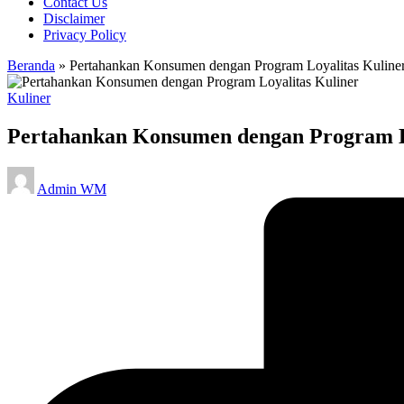
Contact Us
Disclaimer
Privacy Policy
Beranda
»
Pertahankan Konsumen dengan Program Loyalitas Kuline
Posted
Kuliner
in
Pertahankan Konsumen dengan Program L
Posted
Admin WM
by