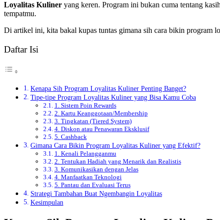
Loyalitas Kuliner
yang keren. Program ini bukan cuma tentang kasih
tempatmu.
Di artikel ini, kita bakal kupas tuntas gimana sih cara bikin program l
Daftar Isi
Kenapa Sih Program Loyalitas Kuliner Penting Banget?
Tipe-tipe Program Loyalitas Kuliner yang Bisa Kamu Coba
1. Sistem Poin Rewards
2. Kartu Keanggotaan/Membership
3. Tingkatan (Tiered System)
4. Diskon atau Penawaran Eksklusif
5. Cashback
Gimana Cara Bikin Program Loyalitas Kuliner yang Efektif?
1. Kenali Pelangganmu
2. Tentukan Hadiah yang Menarik dan Realistis
3. Komunikasikan dengan Jelas
4. Manfaatkan Teknologi
5. Pantau dan Evaluasi Terus
Strategi Tambahan Buat Ngembangin Loyalitas
Kesimpulan