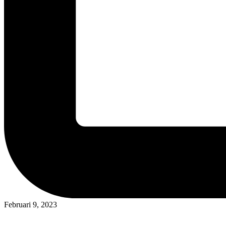
Februari 9, 2023