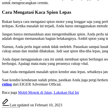
untuk mengencangkan cermin.
Cara Mengatasi Kaca Spion Lepas
Bukan hanya cara mengatasi spion motor yang longgar saja yang perl
terlepas. Ketika masalah ini terjadi, Anda harus menggunakan metode
Jangan hanya memasukkan atau mengembalikan spion. Anda perlu tahu
adalah dengan memanaskan bagian belakangnya. Ambil spion yang ter
Namun, Anda perlu ingat untuk tidak meleleh. Panaskan sampai lun
cukup aman dan mudah dilakukan. Jadi saat spion tiba-tiba lepas, j
Anda dapat menggunakan cara ini untuk membuat spion berfungsi sec
berfungsi. Apalagi mata-mata yang perannya cukup vital.
Saat Anda mengalami masalah spion kendor atau lepas, sebaiknya ja
Saat kondisi kendaraan sudah prima, pastikan Anda juga pergi berk
riding
dari EIGER Adventure Official.
Baca juga
Mobil Mogok di Jalan, Lakukan Hal Ini
Last updated on Februari 10, 2023