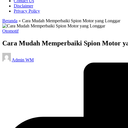
Contact Us
Disclaimer
Privacy Policy
Beranda
»
Cara Mudah Memperbaiki Spion Motor yang Longgar
Posted
Otomotif
in
Cara Mudah Memperbaiki Spion Motor y
Posted
Admin WM
by