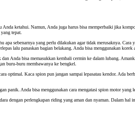
u Anda ketahui. Namun, Anda juga harus bisa memperbaiki jika kompon
 yang tepat.
 apa sebenarnya yang perlu dilakukan agar tidak merusaknya. Cara yan
lepas lalu panaskan bagian belakang. Anda bisa menggunakan korek a
ak dan Anda bisa memasukkan kembali cermin ke dalam lubang. Amanka
angan buru-buru membawanya ke bengkel.
ara optimal. Kaca spion pun jangan sampai lepasatau kendor. Ada ber
ngan panik. Anda bisa menggunakan cara mengatasi spion motor yang l
endara dengan perlengkapan riding yang aman dan nyaman. Dalam hal i