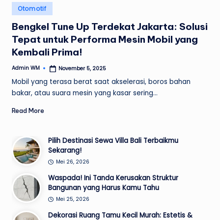
Posted
Otomotif
in
Bengkel Tune Up Terdekat Jakarta: Solusi
Tepat untuk Performa Mesin Mobil yang
Kembali Prima!
Admin WM
November 5, 2025
Posted
by
Mobil yang terasa berat saat akselerasi, boros bahan
bakar, atau suara mesin yang kasar sering…
Read More
Pilih Destinasi Sewa Villa Bali Terbaikmu
Sekarang!
Mei 26, 2026
Waspada! Ini Tanda Kerusakan Struktur
Bangunan yang Harus Kamu Tahu
Mei 25, 2026
Dekorasi Ruang Tamu Kecil Murah: Estetis &