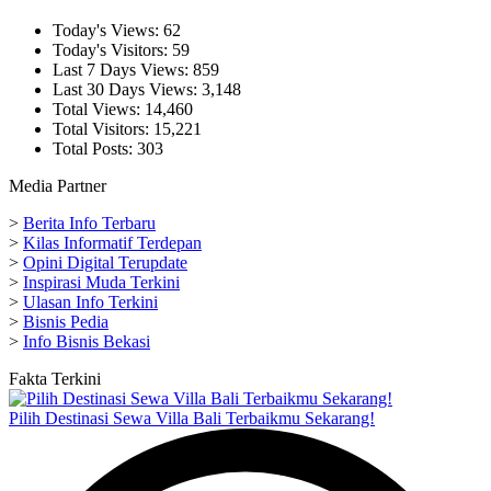
Today's Views:
62
Today's Visitors:
59
Last 7 Days Views:
859
Last 30 Days Views:
3,148
Total Views:
14,460
Total Visitors:
15,221
Total Posts:
303
Media Partner
>
Berita Info Terbaru
>
Kilas Informatif Terdepan
>
Opini Digital Terupdate
>
Inspirasi Muda Terkini
>
Ulasan Info Terkini
>
Bisnis Pedia
>
Info Bisnis Bekasi
Fakta Terkini
Pilih Destinasi Sewa Villa Bali Terbaikmu Sekarang!