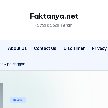
Faktanya.net
Fakta Kabar Terkini
e
About Us
Contact Us
Disclaimer
Privacy 
view pelanggan
Posted
Bisnis
in