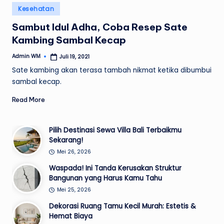
Posted
Kesehatan
in
Sambut Idul Adha, Coba Resep Sate
Kambing Sambal Kecap
Admin WM
Juli 19, 2021
Posted
by
Sate kambing akan terasa tambah nikmat ketika dibumbui
sambal kecap.
Read More
Pilih Destinasi Sewa Villa Bali Terbaikmu
Sekarang!
Mei 26, 2026
Waspada! Ini Tanda Kerusakan Struktur
Bangunan yang Harus Kamu Tahu
Mei 25, 2026
Dekorasi Ruang Tamu Kecil Murah: Estetis &
Hemat Biaya