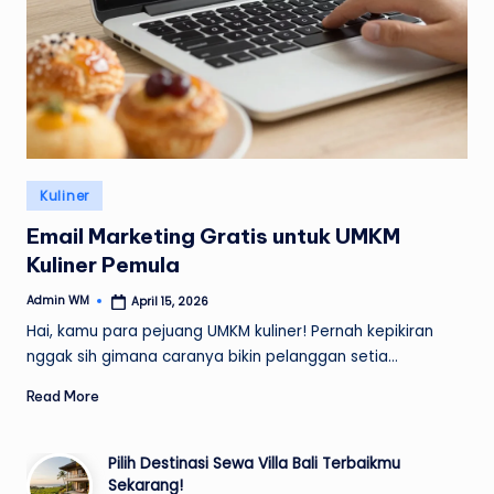
Posted
Kuliner
in
Email Marketing Gratis untuk UMKM
Kuliner Pemula
Admin WM
April 15, 2026
Posted
by
Hai, kamu para pejuang UMKM kuliner! Pernah kepikiran
nggak sih gimana caranya bikin pelanggan setia…
Read More
Pilih Destinasi Sewa Villa Bali Terbaikmu
Sekarang!