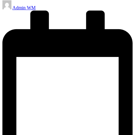
Posted
Admin WM
by