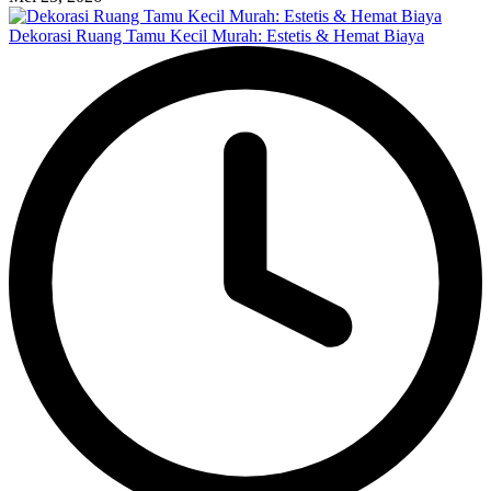
Dekorasi Ruang Tamu Kecil Murah: Estetis & Hemat Biaya