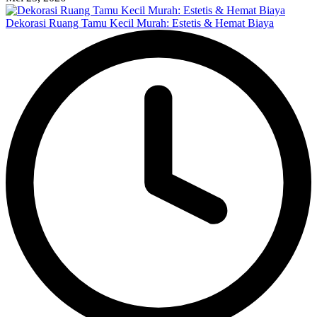
Dekorasi Ruang Tamu Kecil Murah: Estetis & Hemat Biaya