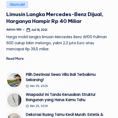
Posted
Otomotif
in
Limusin Langka Mercedes-Benz Dijual,
Harganya Hampir Rp 40 Miliar
Admin WM
Juli 19, 2021
Posted
by
Harga mobil langka limusin Mercedes Benz W100 Pullman
600 cukup bikin melongo, yakni 2,3 juta Euro atau
mencapai Rp 39,5 miliar.
Read More
Pilih Destinasi Sewa Villa Bali Terbaikmu
Sekarang!
Mei 26, 2026
Waspada! Ini Tanda Kerusakan Struktur
Bangunan yang Harus Kamu Tahu
Mei 25, 2026
Dekorasi Ruang Tamu Kecil Murah: Estetis &