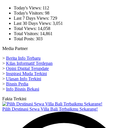
Today's Views:
112
Today's Visitors:
98
Last 7 Days Views:
729
Last 30 Days Views:
3,051
Total Views:
14,058
Total Visitors:
14,861
Total Posts:
303
Media Partner
>
Berita Info Terbaru
>
Kilas Informatif Terdepan
>
Opini Digital Terupdate
>
Inspirasi Muda Terkini
>
Ulasan Info Terkini
>
Bisnis Pedia
>
Info Bisnis Bekasi
Fakta Terkini
Pilih Destinasi Sewa Villa Bali Terbaikmu Sekarang!