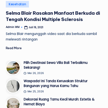
Posted
Kesehatan
in
Selma Blair Rasakan Manfaat Berkuda di
Tengah Kondisi Multiple Sclerosis
Admin WM
Juli 19, 2021
Posted
by
Selma Blair mengunggah video saat dia berkuda sambil
melewati rintangan
Read More
Pilih Destinasi Sewa Villa Bali Terbaikmu
Sekarang!
Mei 26, 2026
Waspada! Ini Tanda Kerusakan Struktur
Bangunan yang Harus Kamu Tahu
Mei 25, 2026
Dekorasi Ruang Tamu Kecil Murah: Estetis &
Hemat Biaya