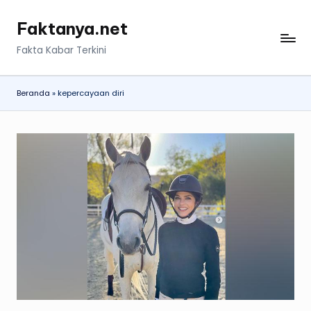
Faktanya.net
Skip
to
Fakta Kabar Terkini
content
Beranda
»
kepercayaan diri