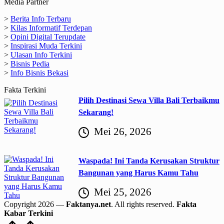
Media Partner
>
Berita Info Terbaru
>
Kilas Informatif Terdepan
>
Opini Digital Terupdate
>
Inspirasi Muda Terkini
>
Ulasan Info Terkini
>
Bisnis Pedia
>
Info Bisnis Bekasi
Fakta Terkini
Pilih Destinasi Sewa Villa Bali Terbaikmu
Sekarang!
Mei 26, 2026
Waspada! Ini Tanda Kerusakan Struktur
Bangunan yang Harus Kamu Tahu
Mei 25, 2026
Copyright 2026 —
Faktanya.net
. All rights reserved.
Fakta
Kabar Terkini
Scroll