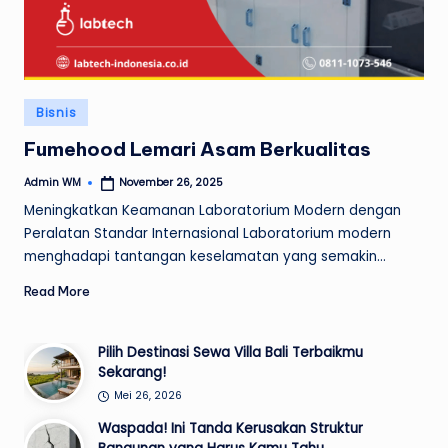
Posted
Bisnis
in
Fumehood Lemari Asam Berkualitas
Admin WM
November 26, 2025
Posted
by
Meningkatkan Keamanan Laboratorium Modern dengan
Peralatan Standar Internasional Laboratorium modern
menghadapi tantangan keselamatan yang semakin…
Read More
Pilih Destinasi Sewa Villa Bali Terbaikmu
Sekarang!
Mei 26, 2026
Waspada! Ini Tanda Kerusakan Struktur