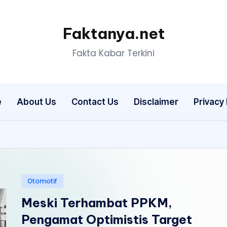
Faktanya.net
Fakta Kabar Terkini
e
About Us
Contact Us
Disclaimer
Privacy 
Posted
Otomotif
in
Meski Terhambat PPKM,
Pengamat Optimistis Target