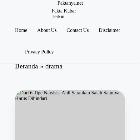
Faktanya.net
Fakta Kabar
Terkini
Skip
to
Home
About Us
Contact Us
Disclaimer
content
Privacy Policy
Beranda
»
drama