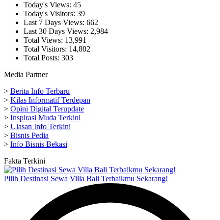
Today's Views:
45
Today's Visitors:
39
Last 7 Days Views:
662
Last 30 Days Views:
2,984
Total Views:
13,991
Total Visitors:
14,802
Total Posts:
303
Media Partner
>
Berita Info Terbaru
>
Kilas Informatif Terdepan
>
Opini Digital Terupdate
>
Inspirasi Muda Terkini
>
Ulasan Info Terkini
>
Bisnis Pedia
>
Info Bisnis Bekasi
Fakta Terkini
Pilih Destinasi Sewa Villa Bali Terbaikmu Sekarang!