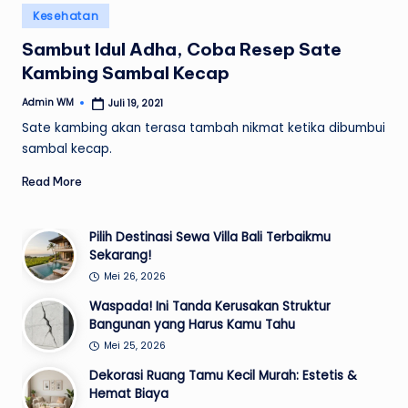
Posted
Kesehatan
in
Sambut Idul Adha, Coba Resep Sate
Kambing Sambal Kecap
Admin WM
Juli 19, 2021
Posted
by
Sate kambing akan terasa tambah nikmat ketika dibumbui
sambal kecap.
Read More
Pilih Destinasi Sewa Villa Bali Terbaikmu
Sekarang!
Mei 26, 2026
Waspada! Ini Tanda Kerusakan Struktur
Bangunan yang Harus Kamu Tahu
Mei 25, 2026
Dekorasi Ruang Tamu Kecil Murah: Estetis &
Hemat Biaya