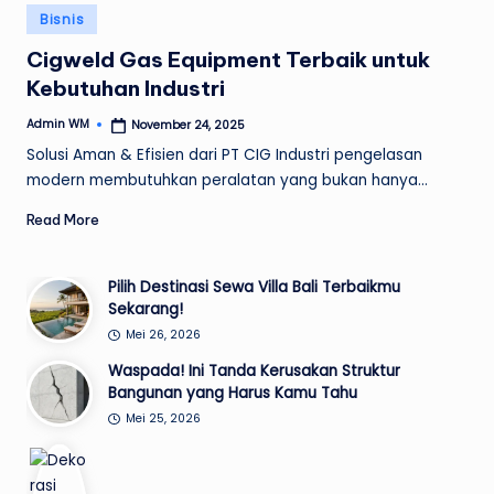
Posted
Bisnis
in
Cigweld Gas Equipment Terbaik untuk
Kebutuhan Industri
Admin WM
November 24, 2025
Posted
by
Solusi Aman & Efisien dari PT CIG Industri pengelasan
modern membutuhkan peralatan yang bukan hanya…
Read More
Pilih Destinasi Sewa Villa Bali Terbaikmu
Sekarang!
Mei 26, 2026
Waspada! Ini Tanda Kerusakan Struktur
Bangunan yang Harus Kamu Tahu
Mei 25, 2026