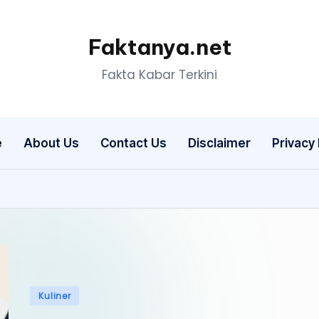
Faktanya.net
Fakta Kabar Terkini
e
About Us
Contact Us
Disclaimer
Privacy 
Posted
Kuliner
in