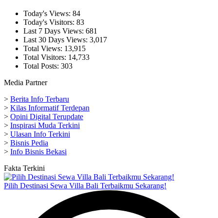
Today's Views:
84
Today's Visitors:
83
Last 7 Days Views:
681
Last 30 Days Views:
3,017
Total Views:
13,915
Total Visitors:
14,733
Total Posts:
303
Media Partner
>
Berita Info Terbaru
>
Kilas Informatif Terdepan
>
Opini Digital Terupdate
>
Inspirasi Muda Terkini
>
Ulasan Info Terkini
>
Bisnis Pedia
>
Info Bisnis Bekasi
Fakta Terkini
Pilih Destinasi Sewa Villa Bali Terbaikmu Sekarang!