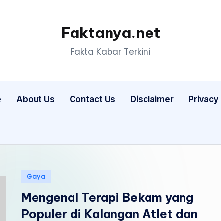
Faktanya.net
Fakta Kabar Terkini
e
About Us
Contact Us
Disclaimer
Privacy 
Posted
Gaya
in
Mengenal Terapi Bekam yang
Populer di Kalangan Atlet dan