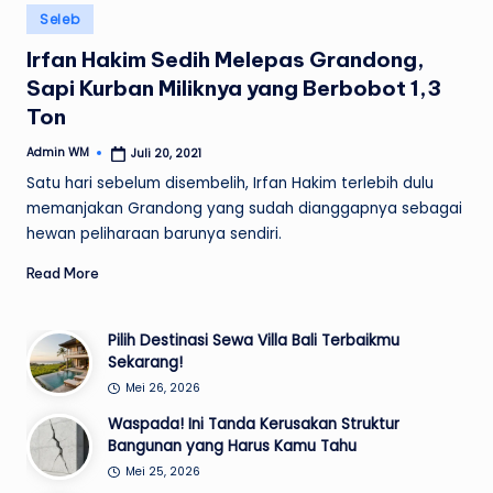
Posted
Seleb
in
Irfan Hakim Sedih Melepas Grandong,
Sapi Kurban Miliknya yang Berbobot 1,3
Ton
Admin WM
Juli 20, 2021
Posted
by
Satu hari sebelum disembelih, Irfan Hakim terlebih dulu
memanjakan Grandong yang sudah dianggapnya sebagai
hewan peliharaan barunya sendiri.
Read More
Pilih Destinasi Sewa Villa Bali Terbaikmu
Sekarang!
Mei 26, 2026
Waspada! Ini Tanda Kerusakan Struktur
Bangunan yang Harus Kamu Tahu
Mei 25, 2026