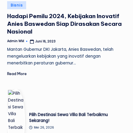
Posted
Bisnis
in
Hadapi Pemilu 2024, Kebijakan Inovatif
Anies Baswedan Siap Dirasakan Secara
Nasional
Admin WM
Juni 16, 2023
Posted
by
Mantan Gubernur DKI Jakarta, Anies Baswedan, telah
mengeluarkan kebijakan yang inovatif dengan
menerbitkan peraturan gubernur…
Read More
Pilih Destinasi Sewa Villa Bali Terbaikmu
Sekarang!
Mei 26, 2026