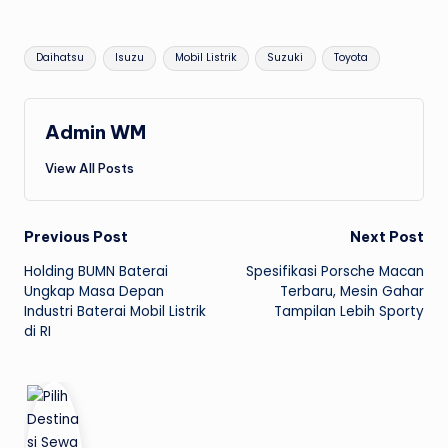
Tags:
Daihatsu
Isuzu
Mobil Listrik
Suzuki
Toyota
Admin WM
View All Posts
Post
Previous Post
Next Post
Holding BUMN Baterai
Spesifikasi Porsche Macan
navigation
Ungkap Masa Depan
Terbaru, Mesin Gahar
Industri Baterai Mobil Listrik
Tampilan Lebih Sporty
di RI