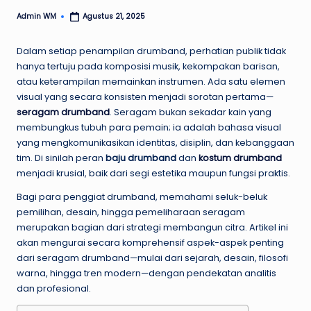
Admin WM
Agustus 21, 2025
Posted
by
Dalam setiap penampilan drumband, perhatian publik tidak
hanya tertuju pada komposisi musik, kekompakan barisan,
atau keterampilan memainkan instrumen. Ada satu elemen
visual yang secara konsisten menjadi sorotan pertama—
seragam drumband
. Seragam bukan sekadar kain yang
membungkus tubuh para pemain; ia adalah bahasa visual
yang mengkomunikasikan identitas, disiplin, dan kebanggaan
tim. Di sinilah peran
baju drumband
dan
kostum drumband
menjadi krusial, baik dari segi estetika maupun fungsi praktis.
Bagi para penggiat drumband, memahami seluk-beluk
pemilihan, desain, hingga pemeliharaan seragam
merupakan bagian dari strategi membangun citra. Artikel ini
akan mengurai secara komprehensif aspek-aspek penting
dari seragam drumband—mulai dari sejarah, desain, filosofi
warna, hingga tren modern—dengan pendekatan analitis
dan profesional.