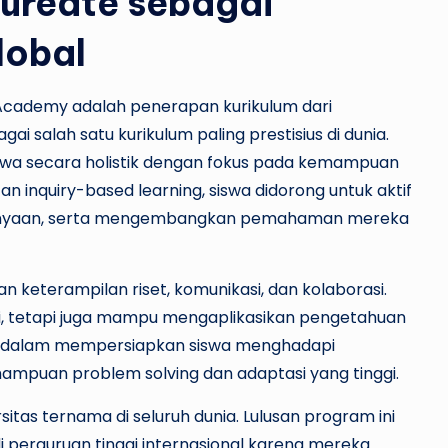
aureate sebagai
lobal
Academy adalah penerapan kurikulum dari
ai salah satu kurikulum paling prestisius di dunia.
swa secara holistik dengan fokus pada kemampuan
katan inquiry-based learning, siswa didorong untuk aktif
tanyaan, serta mengembangkan pemahaman mereka
keterampilan riset, komunikasi, dan kolaborasi.
i, tetapi juga mampu mengaplikasikan pengetahuan
ing dalam mempersiapkan siswa menghadapi
puan problem solving dan adaptasi yang tinggi.
ersitas ternama di seluruh dunia. Lulusan program ini
di perguruan tinggi internasional karena mereka