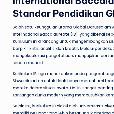
International Baccal
Standar Pendidikan G
Salah satu keunggulan utama Global Darussalam 
International Baccalaureate (IB), yang dikenal sebag
Kurikulum ini dirancang untuk mengembangkan si
berpikir kritis, analitis, dan kreatif. Melalui pende
mengeksplorasi pengetahuan, mengajukan per
secara mandiri.
Kurikulum IB juga menekankan pada pengembangan 
Siswa diajarkan untuk tidak hanya memahami teor
mereka dalam situasi nyata. Hal ini sangat pent
tantangan dunia modern yang membutuhkan kemam
Selain itu, kurikulum IB diakui oleh universitas-univ
memiliki peluang yang lebih besar untuk diterima 