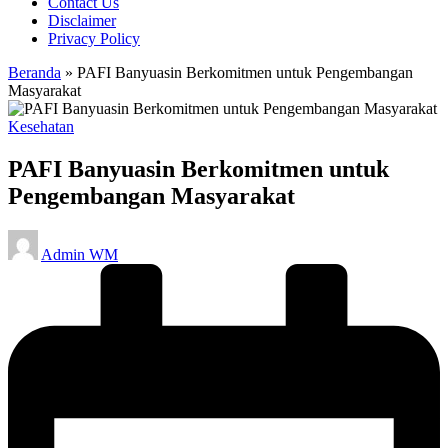
Contact Us
Disclaimer
Privacy Policy
Beranda
»
PAFI Banyuasin Berkomitmen untuk Pengembangan
Masyarakat
Posted
Kesehatan
in
PAFI Banyuasin Berkomitmen untuk
Pengembangan Masyarakat
Posted
Admin WM
by