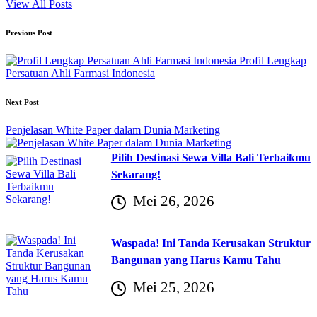
View All Posts
Post
Previous Post
navigation
Profil Lengkap
Persatuan Ahli Farmasi Indonesia
Next Post
Penjelasan White Paper dalam Dunia Marketing
Pilih Destinasi Sewa Villa Bali Terbaikmu
Sekarang!
Mei 26, 2026
Waspada! Ini Tanda Kerusakan Struktur
Bangunan yang Harus Kamu Tahu
Mei 25, 2026