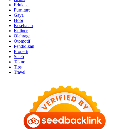
Edukasi
Furniture
Gaya
Hobi
Kesehatan
Kuliner
Olahraga
Otomotif
Pendidikan
Properti
Seleb
Tekno
Tips
Travel