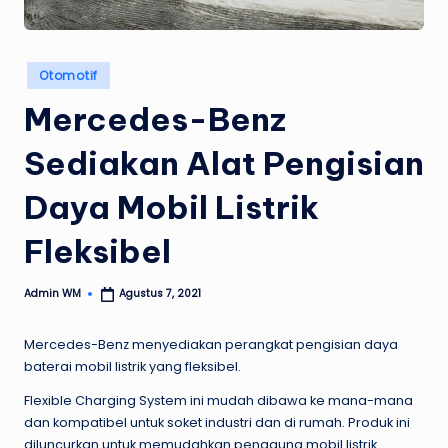
Posted
Otomotif
in
Mercedes-Benz
Sediakan Alat Pengisian
Daya Mobil Listrik
Fleksibel
Admin WM
Agustus 7, 2021
Posted
by
Mercedes-Benz menyediakan perangkat pengisian daya
baterai mobil listrik yang fleksibel.
Flexible Charging System ini mudah dibawa ke mana-mana
dan kompatibel untuk soket industri dan di rumah. Produk ini
diluncurkan untuk memudahkan pengguna mobil listrik