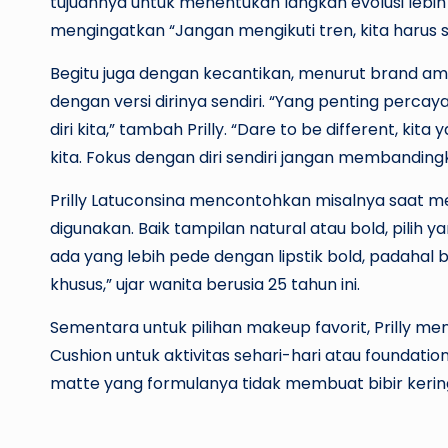
tujuannya untuk menentukan langkah evolusi lebih ba
mengingatkan “Jangan mengikuti tren, kita harus sta
Begitu juga dengan kecantikan, menurut brand amb
dengan versi dirinya sendiri. “Yang penting perca
diri kita,” tambah Prilly. “Dare to be different, k
kita. Fokus dengan diri sendiri jangan membanding
Prilly Latuconsina mencontohkan misalnya saat m
digunakan. Baik tampilan natural atau bold, pilih ya
ada yang lebih pede dengan lipstik bold, padahal 
khusus,” ujar wanita berusia 25 tahun ini.
Sementara untuk pilihan makeup favorit, Prilly m
Cushion untuk aktivitas sehari-hari atau foundatio
matte yang formulanya tidak membuat bibir kerin