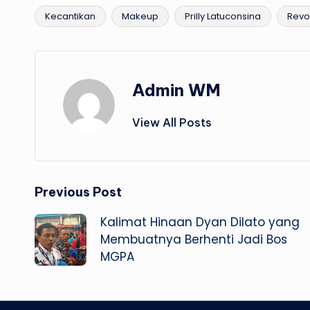
Kecantikan
Makeup
Prilly Latuconsina
Revo
Tags:
Admin WM
View All Posts
Post
Previous Post
Kalimat Hinaan Dyan Dilato yang
navigation
Membuatnya Berhenti Jadi Bos
MGPA