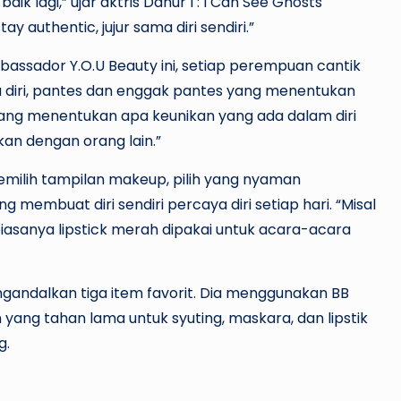
ik lagi,” ujar aktris Danur I : I Can See Ghosts
y authentic, jujur sama diri sendiri.”
assador Y.O.U Beauty ini, setiap perempuan cantik
ya diri, pantes dan enggak pantes yang menentukan
ita yang menentukan apa keunikan yang ada dalam diri
kan dengan orang lain.”
emilih tampilan makeup, pilih yang nyaman
ng membuat diri sendiri percaya diri setiap hari. “Misal
biasanya lipstick merah dipakai untuk acara-acara
engandalkan tiga item favorit. Dia menggunakan BB
n yang tahan lama untuk syuting, maskara, dan lipstik
g.