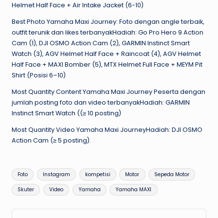
Helmet Half Face + Air Intake Jacket (6-10)
Best Photo Yamaha Maxi Journey: Foto dengan angle terbaik,
outfit terunik dan likes terbanyakHadiah: Go Pro Hero 9 Action
Cam (1), DJI OSMO Action Cam (2), GARMIN Instinct Smart
Watch (3), AGV Helmet Half Face + Raincoat (4), AGV Helmet
Half Face + MAXI Bomber (5), MTX Helmet Full Face + MEYM Pit
Shirt (Posisi 6–10)
Most Quantity Content Yamaha Maxi Journey Peserta dengan
jumlah posting foto dan video terbanyakHadiah: GARMIN
Instinct Smart Watch ((≥ 10 posting)
Most Quantity Video Yamaha Maxi JourneyHadiah: DJI OSMO
Action Cam (≥ 5 posting).
Tags:
Foto
Instagram
kompetisi
Motor
Sepeda Motor
Skuter
Video
Yamaha
Yamaha MAXI