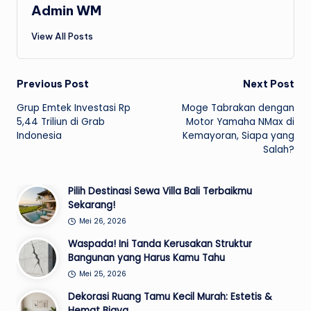
Admin WM
View All Posts
Post
Previous Post
Next Post
Grup Emtek Investasi Rp
Moge Tabrakan dengan
navigation
5,44 Triliun di Grab
Motor Yamaha NMax di
Indonesia
Kemayoran, Siapa yang
Salah?
Pilih Destinasi Sewa Villa Bali Terbaikmu
Sekarang!
Mei 26, 2026
Waspada! Ini Tanda Kerusakan Struktur
Bangunan yang Harus Kamu Tahu
Mei 25, 2026
Dekorasi Ruang Tamu Kecil Murah: Estetis &
Hemat Biaya