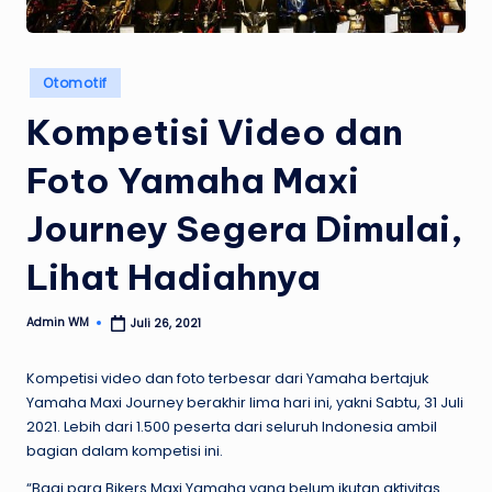
Posted
Otomotif
in
Kompetisi Video dan
Foto Yamaha Maxi
Journey Segera Dimulai,
Lihat Hadiahnya
Admin WM
Juli 26, 2021
Posted
by
Kompetisi video dan foto terbesar dari Yamaha bertajuk
Yamaha Maxi Journey berakhir lima hari ini, yakni Sabtu, 31 Juli
2021. Lebih dari 1.500 peserta dari seluruh Indonesia ambil
bagian dalam kompetisi ini.
“Bagi para Bikers Maxi Yamaha yang belum ikutan aktivitas