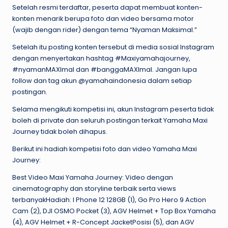
Setelah resmi terdaftar, peserta dapat membuat konten-
konten menarik berupa foto dan video bersama motor
(wajib dengan rider) dengan tema “Nyaman Maksimal.”
Setelah itu posting konten tersebut di media sosial Instagram
dengan menyertakan hashtag #Maxiyamahajourney,
#nyamanMAXImal dan #banggaMAXImal. Jangan lupa
follow dan tag akun @yamahaindonesia dalam setiap
postingan.
Selama mengikuti kompetisi ini, akun Instagram peserta tidak
boleh di private dan seluruh postingan terkait Yamaha Maxi
Journey tidak boleh dihapus.
Berikut ini hadiah kompetisi foto dan video Yamaha Maxi
Journey:
Best Video Maxi Yamaha Journey: Video dengan
cinematography dan storyline terbaik serta views
terbanyakHadiah: I Phone 12 128GB (1), Go Pro Hero 9 Action
Cam (2), DJI OSMO Pocket (3), AGV Helmet + Top Box Yamaha
(4), AGV Helmet + R-Concept JacketPosisi (5), dan AGV