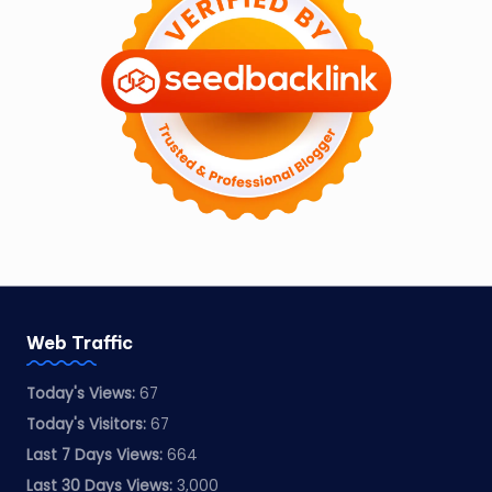
Web Traffic
Today's Views:
67
Today's Visitors:
67
Last 7 Days Views:
664
Last 30 Days Views:
3,000