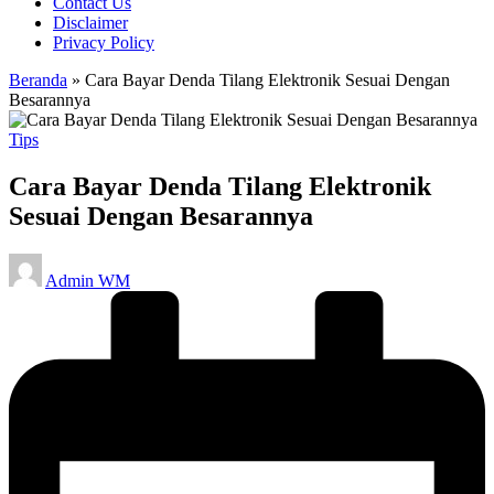
Contact Us
Disclaimer
Privacy Policy
Beranda
»
Cara Bayar Denda Tilang Elektronik Sesuai Dengan
Besarannya
Posted
Tips
in
Cara Bayar Denda Tilang Elektronik
Sesuai Dengan Besarannya
Posted
Admin WM
by